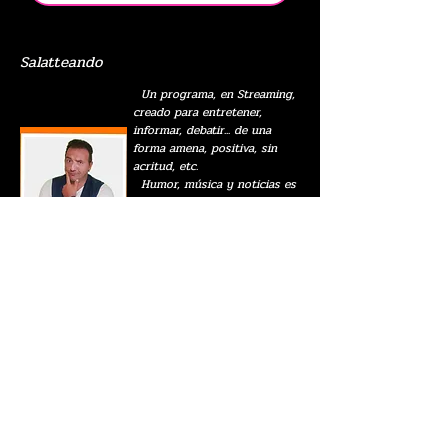
Salatteando
Un programa, en Streaming,
creado para entretener,
informar, debatir... de una
forma amena, positiva, sin
acritud, etc.
Humor, música y noticias es
lo que podrás encontrar en
nuestro programa.
Lo adaptamos a cualquier
tipo de evento o días
especiales.
¡Vamos a "Salattear" juntos!