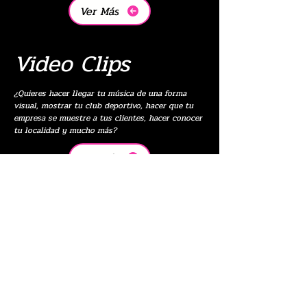
Ver Más
Video Clips
¿Quieres hacer llegar tu música de una forma
visual, mostrar tu club deportivo, hacer que tu
empresa se muestre a tus clientes, hacer conocer
tu localidad y mucho más?
Ver Más
Cortos
Empezamos la andadura de realizar nuestros
propios cortometrajes.
Ver Más