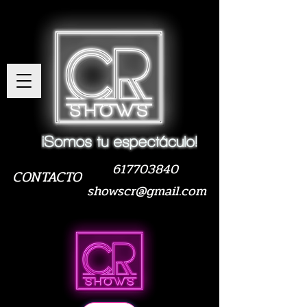
617703840
CONTACTO
showscr@gmail.com